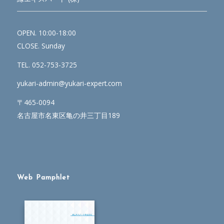
OPEN. 10:00-18:00
CLOSE. Sunday
TEL. 052-753-3725
yukari-admin@yukari-expert.com
〒465-0094
名古屋市名東区亀の井三丁目189
Web Pamphlet