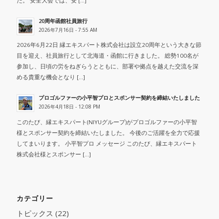
た。 安全大会では、安 […]
20周年函館社員旅行
2026年7月16日 - 7:55 AM
2026年6月22日 縁エキスパート株式会社は設立20周年という大きな節
目を迎え、社員旅行として北海道・函館に行きました。 総勢100名が
参加し、日頃の労をねぎらうとともに、部署や拠点を越えた交流を深
める貴重な機会となり […]
プロゴルファーの小平智プロとスポンサー契約を締結いたしました
2026年4月18日 - 12:08 PM
このたび、縁エキスパート(NIYUグループ)がプロゴルファーの小平智
様とスポンサー契約を締結いたしました。 今後のご活躍を全力で応援
してまいります。 小平智プロ メッセージ このたび、縁エキスパート
株式会社様とスポンサー […]
カテゴリー
トピックス
(22)