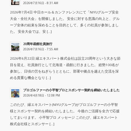
2026年7月16日 - 8:31 AM
2026年7月4日 中日ホール＆カンファレンスにて「NIYUグループ安全
大会・全社大会」を開催しました。 安全に対する意識の向上と、グル
ープ全体の結束を深めることを目的として、多くの社員が参加しまし
た。 安全大会では、安 […]
20周年函館社員旅行
2026年7月16日 - 7:55 AM
2026年6月22日 縁エキスパート株式会社は設立20周年という大きな節
目を迎え、社員旅行として北海道・函館に行きました。 総勢100名が
参加し、日頃の労をねぎらうとともに、部署や拠点を越えた交流を深
める貴重な機会となり […]
プロゴルファーの小平智プロとスポンサー契約を締結いたしました
2026年4月18日 - 12:08 PM
このたび、縁エキスパート(NIYUグループ)がプロゴルファーの小平智
様とスポンサー契約を締結いたしました。 今後のご活躍を全力で応援
してまいります。 小平智プロ メッセージ このたび、縁エキスパート
株式会社様とスポンサー […]