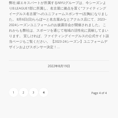
弊社 縁エキスパートが所属するNIYUグループは、今シーズンよ
りB.LEAGUE1部に所属し、名古屋に拠点を置く”ファイティング
イーグルス名古屋”へのユニフォームスポンサー(左胸)になりまし
た。 8月6日(日)ららぽーと名古屋みなとアクルス店にて、2023ｰ
2024シーズンユニフォームのお披露目会が開催されました。 こ
れからも弊社は、スポーツを通じて地域の活性化に貢献してまい
ります。 宜しければ、ファイティングイーグルスの公式サイト該
当ページもご覧ください。 【2023-24シーズン】ユニフォームデ
ザインおよびスポンサー決定！…
2022年8月19日
1
2
3
4
Page 4 of 4